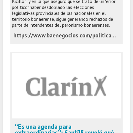
Kicillof, y en la que aseguró que se trató de un "error
político" haber desdoblado las elecciones
legislativas provinciales de las nacionales en el
territorio bonaerense, sigue generando rechazos de
parte de intendentes del peronismo bonaerenses.
https://www.baenegocios.com/politica/Intendentes-del-peronismo-bonaerenses-siguen-sumando-criticas-a-la-carta-de-Cristina-20251103-0050.html
“Es una agenda para
extraordinarias”: Santilli reveló qué