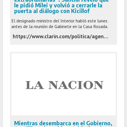
le pidió Milei y volvió a cerrarle la
puerta al diálogo con Kicillof
El designado ministro del Interior habló este lunes
antes de la reunión de Gabinete en la Casa Rosada.
https://www.clarin.com/politica/agenda-extraordinarias-santilli-revelo-pidio-milei-volvio-cerrarle-puerta-dialogo-kicillof_0_NQJelB1BXU.html
Mientras desembarca en el Gobierno,