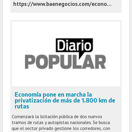
https://www.baenegocios.com/economia/Por-las-retenciones-al-0-la-recaudacion-cayo-fuerte-por-segundo-mes-al-hilo-20251103-0071.html
Economía pone en marcha la
privatización de más de 1.800 km de
rutas
Comenzará la licitación pública de dos nuevos
tramos de rutas y autopistas nacionales. Se busca
que el sector privado gestione los corredores, con