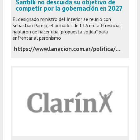
Santilli no descuida su objetivo de
competir por la gobernación en 2027
El designado ministro del Interior se reunió con
Sebastián Pareja, el armador de LLA en la Provincia;
hablaron de hacer una “propuesta sólida” para
enfrentar al peronismo
https://www.lanacion.com.ar/politica/mientras-desembarca-en-el-gobierno-santilli-no-descuida-su-objetivo-de-competir-para-la-gobernacion-nid03112025/