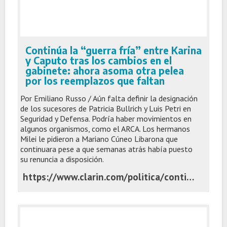
Continúa la “guerra fría” entre Karina
y Caputo tras los cambios en el
gabinete: ahora asoma otra pelea
por los reemplazos que faltan
Por Emiliano Russo / Aún falta definir la designación
de los sucesores de Patricia Bullrich y Luis Petri en
Seguridad y Defensa. Podría haber movimientos en
algunos organismos, como el ARCA. Los hermanos
Milei le pidieron a Mariano Cúneo Libarona que
continuara pese a que semanas atrás había puesto
su renuncia a disposición.
https://www.clarin.com/politica/continua-guerra-fria-karina-caputo-cambios-gabinete-ahora-asoma-pelea-reemplazos-faltan_0_2UP4QHaHGz.html