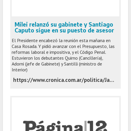
Milei relanzó su gabinete y Santiago
Caputo sigue en su puesto de asesor
El Presidente encabezó la reunión esta mañana en
Casa Rosada. Y pidió avanzar con el Presupuesto, las
reformas laboral e impositiva, y el Código Penal.
Estuvieron los debutantes Quirno (Cancillería),
Adorni (jefe de Gabinete) y Santilli (ministro de
Interior)
https://www.cronica.com.ar/politica/Javier-Milei-viaja-a-Miami-Estados-Unidos-junto-a-Luis-Caputo-y-podria-cruzarse-a-Trump-20251103-0086.html