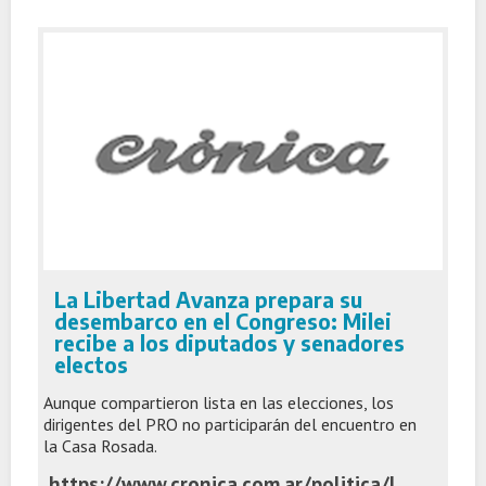
La Libertad Avanza prepara su
desembarco en el Congreso: Milei
recibe a los diputados y senadores
electos
Aunque compartieron lista en las elecciones, los
dirigentes del PRO no participarán del encuentro en
la Casa Rosada.
https://www.cronica.com.ar/politica/La-Libertad-Avanza-prepara-su-desembarco-en-el-Congreso-Milei-recibe-a-los-diputados-y-senadores-electos-20251104-0006.html