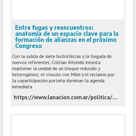
Entre fugas y reencuentros:
anatomía de un espacio clave para la
formación de alianzas en el próximo
Congreso
Con la salida de siete bullrichistas y la llegada de
nuevos referentes, Cristian Ritondo intenta
mantener la unidad de un bloque reducido y
heterogéneo; el vínculo con Milei y el reclamo por
la coparticipación porteña dominan la agenda
inmediata
https://www.lanacion.com.ar/politica/entre-fugas-y-reencuentros-anatomia-de-un-espacio-clave-para-la-formacion-de-alianzas-en-el-proximo-nid03112025/