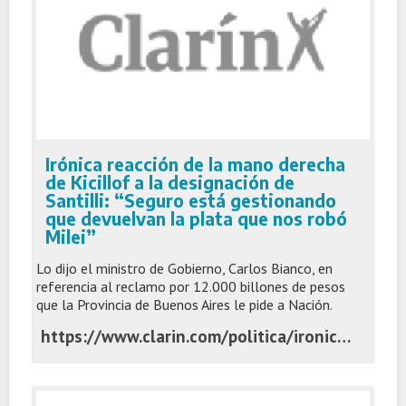
Irónica reacción de la mano derecha
de Kicillof a la designación de
Santilli: “Seguro está gestionando
que devuelvan la plata que nos robó
Milei”
Lo dijo el ministro de Gobierno, Carlos Bianco, en
referencia al reclamo por 12.000 billones de pesos
que la Provincia de Buenos Aires le pide a Nación.
https://www.clarin.com/politica/ironica-reaccion-mano-derecha-kicillof-designacion-santilli-seguro-gestionando-devuelvan-plata-robo-milei_0_aEXbvB72yG.html