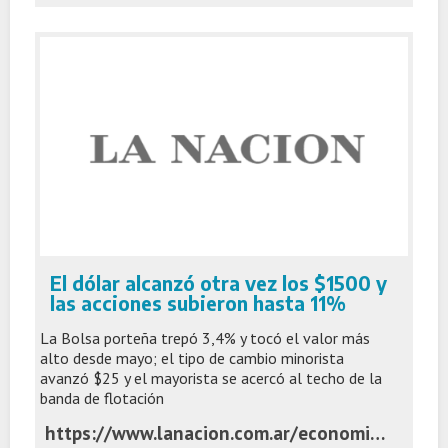
El dólar alcanzó otra vez los $1500 y
las acciones subieron hasta 11%
La Bolsa porteña trepó 3,4% y tocó el valor más
alto desde mayo; el tipo de cambio minorista
avanzó $25 y el mayorista se acercó al techo de la
banda de flotación
https://www.lanacion.com.ar/economia/dolar/el-mercado-extiende-su-racha-noviembre-arranca-con-las-acciones-al-alza-y-el-dolar-oficial-en-calma-nid03112025/