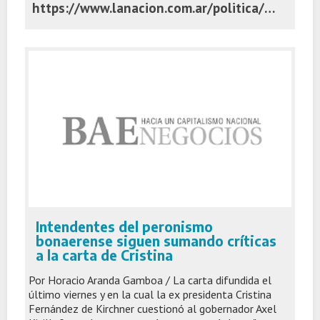
https://www.lanacion.com.ar/politica/cristina-kicillof-y-massa-reaccionaron-a-la-derrota-con-diagnosticos-y-estrategias-diferentes-solo-nid03112025/
Intendentes del peronismo
bonaerense siguen sumando críticas
a la carta de Cristina
Por Horacio Aranda Gamboa / La carta difundida el
último viernes y en la cual la ex presidenta Cristina
Fernández de Kirchner cuestionó al gobernador Axel