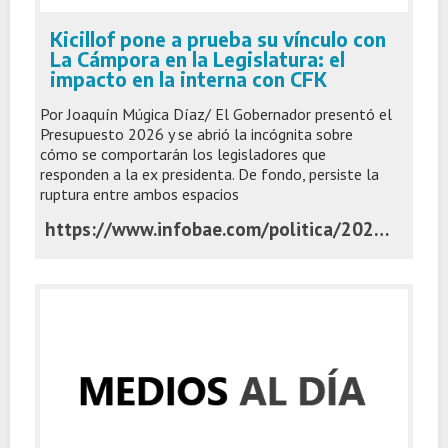
Kicillof pone a prueba su vínculo con
La Cámpora en la Legislatura: el
impacto en la interna con CFK
Por Joaquín Múgica Díaz/ El Gobernador presentó el
Presupuesto 2026 y se abrió la incógnita sobre
cómo se comportarán los legisladores que
responden a la ex presidenta. De fondo, persiste la
ruptura entre ambos espacios
https://www.infobae.com/politica/2025/11/04/kicillof-pone-a-prueba-su-vinculo-con-la-campora-en-la-legislatura-el-impacto-en-la-interna-con-cfk/