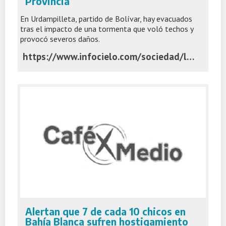
Provincia
En Urdampilleta, partido de Bolívar, hay evacuados
tras el impacto de una tormenta que voló techos y
provocó severos daños.
https://www.infocielo.com/sociedad/la-tormenta-trajo-granizo-y-provoco-serios-destrozos-en-el-oeste-de-la-provincia
Alertan que 7 de cada 10 chicos en
Bahía Blanca sufren hostigamiento