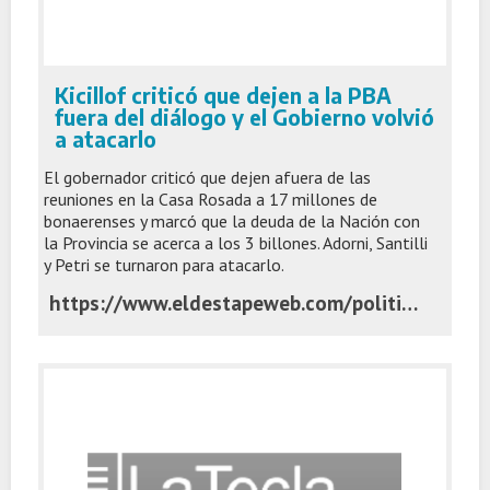
Kicillof criticó que dejen a la PBA
fuera del diálogo y el Gobierno volvió
a atacarlo
El gobernador criticó que dejen afuera de las
reuniones en la Casa Rosada a 17 millones de
bonaerenses y marcó que la deuda de la Nación con
la Provincia se acerca a los 3 billones. Adorni, Santilli
y Petri se turnaron para atacarlo.
https://www.eldestapeweb.com/politica/axel-kicillof/kicillof-critico-que-dejen-a-la-pba-fuera-del-dialogo-y-el-gobierno-volvio-a-atacarlo-20251140513