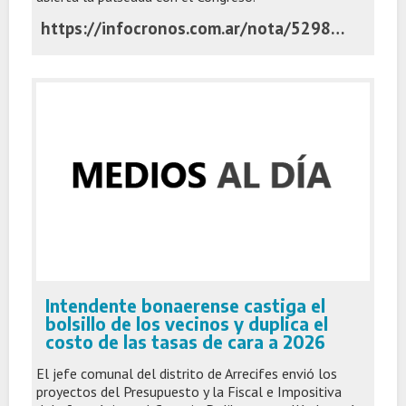
https://infocronos.com.ar/nota/52985/el-gobierno-de-milei-igual-que-provincia-de-buenos-aires-gobernadores-exigen-fondos-y-la-rosada-apura-tiempos/
Intendente bonaerense castiga el
bolsillo de los vecinos y duplica el
costo de las tasas de cara a 2026
El jefe comunal del distrito de Arrecifes envió los
proyectos del Presupuesto y la Fiscal e Impositiva