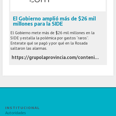
El Gobierno amplió más de $26 mil
millones para la SIDE
El Gobierno mete más de $26 mil millones en la
SIDE y estalla la polémica por gastos “raros”.
Enterate qué se pagó y por qué en la Rosada
saltaron las alarmas.
https://grupolaprovincia.com/contenido/592603/side-polemica-por-gastos-y-el-millonario-refuerzo-oficial
INSTITUCIONAL
Autoridades