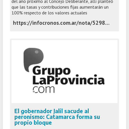
del año próximo al Concejo Deliberante, allí planteó
que las tasas y contribuciones fijas aumentarán un
100% respecto de los valores actuales
https://infocronos.com.ar/nota/52989/intendente-bonaerense-castiga-el-bolsillo-de-los-vecinos-y-duplica-el-costo-de-las-tasas-de-cara-a-2026/
El gobernador Jalil sacude al
peronismo: Catamarca forma su
propio bloque