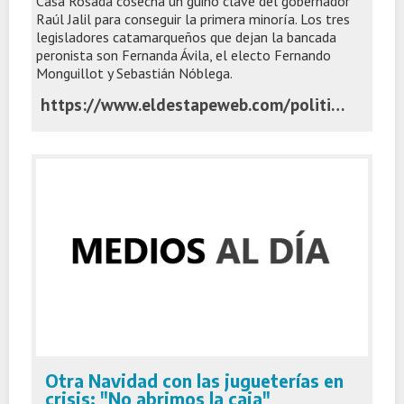
Casa Rosada cosecha un guiño clave del gobernador
Raúl Jalil para conseguir la primera minoría. Los tres
legisladores catamarqueños que dejan la bancada
peronista son Fernanda Ávila, el electo Fernando
Monguillot y Sebastián Nóblega.
https://www.eldestapeweb.com/politica/congreso/los-diputados-de-catmarca-dejaron-el-bloque-de-union-por-la-patria-2025122152014
Otra Navidad con las jugueterías en
crisis: "No abrimos la caja"