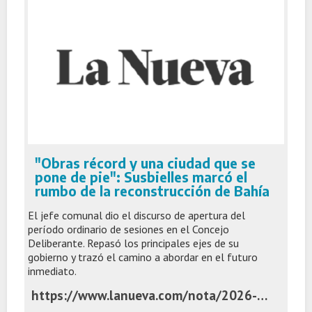
"Obras récord y una ciudad que se
pone de pie": Susbielles marcó el
rumbo de la reconstrucción de Bahía
El jefe comunal dio el discurso de apertura del
período ordinario de sesiones en el Concejo
Deliberante. Repasó los principales ejes de su
gobierno y trazó el camino a abordar en el futuro
inmediato.
https://www.lanueva.com/nota/2026-3-2-10-56-0-obras-record-y-una-ciudad-que-se-pone-de-pie-susbielles-marco-el-rumbo-de-la-reconstruccion-de-bahia