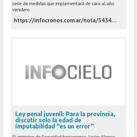
serie de medidas que implementará de cara al año
venidero
https://infocronos.com.ar/nota/54342/atencion-uber-rappi-pedidosya-kicillof-anuncio-un-proyecto-de-ley-para-regular-los-trabajos-a-traves-de-aplicaciones/
Ley penal juvenil: Para la provincia,
discutir solo la edad de
imputabilidad “es un error”
El ministro de Seguridad bonaerense, Javier Alonso,