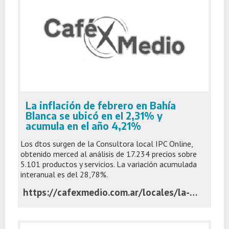
La inflación de febrero en Bahía
Blanca se ubicó en eI 2,31% y
acumula en el año 4,21%
Los dtos surgen de la Consultora local IPC Online,
obtenido merced al análisis de 17.234 precios sobre
5.101 productos y servicios. La variación acumulada
interanual es del 28,78%.
https://cafexmedio.com.ar/locales/la-inflacion-de-febrero-en-bahia-blanca-se-ubico-en-ei-231-y-acumula-en-el-ano-421/