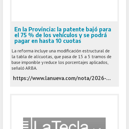
En la Provincia: la patente bajó para
el 75 % de los vehículos y se podrá
pagar en hasta 10 cuotas
La reforma incluye una modificación estructural de
la tabla de alícuotas, que pasa de 15 a 5 tramos de
base imponible y reduce los porcentajes aplicados,
señaló ARBA.
https://www.lanueva.com/nota/2026-3-3-9-23-0-en-la-provincia-la-patente-bajo-para-el-75-de-los-vehiculos-y-se-podra-pagar-en-hasta-10-cuotas