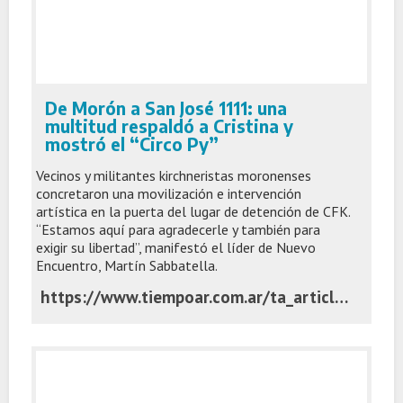
De Morón a San José 1111: una
multitud respaldó a Cristina y
mostró el “Circo Py”
Vecinos y militantes kirchneristas moronenses
concretaron una movilización e intervención
artística en la puerta del lugar de detención de CFK.
“Estamos aquí para agradecerle y también para
exigir su libertad”, manifestó el líder de Nuevo
Encuentro, Martín Sabbatella.
https://www.tiempoar.com.ar/ta_article/de-moron-a-san-jose-1111-una-multitud-respaldo-a-cristina-y-mostro-el-circo-py/