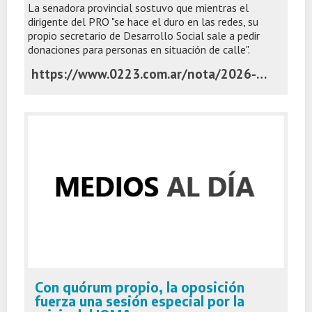
La senadora provincial sostuvo que mientras el
dirigente del PRO "se hace el duro en las redes, su
propio secretario de Desarrollo Social sale a pedir
donaciones para personas en situación de calle".
https://www.0223.com.ar/nota/2026-6-1-21-0-0-raverta-cruzo-a-montenegro-por-la-crisis-social-no-pueden-explicar-por-que-cada-vez-hay-mas-personas-viviendo-en-la-calle
Con quórum propio, la oposición
fuerza una sesión especial por la