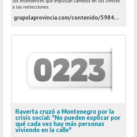
los intendentes que impulsan cambios en los límites
a las reelecciones.
grupolaprovincia.com/contenido/598443/reelecciones-paso-y-boleta-unica-el-senado-abre-el-debate-sobre-las-reglas-del-2#google_vignette
Raverta cruzó a Montenegro por la
crisis social: "No pueden explicar por
qué cada vez hay más personas
viviendo en la calle"