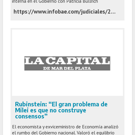
interna en el Gobierno con Patricia Bullrich
https://www.infobae.com/judiciales/2026/06/02/el-fiscal-marijuan-pidio-investigar-al-gobierno-por-presunta-discriminacion-al-retirar-el-pliego-de-una-jueza/
Rubinstein: “El gran problema de
Milei es que no construye
consensos”
El economista y exviceministro de Economía analizó
el rumbo del Gobierno nacional. Valoró el equilibrio