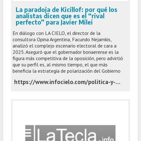
La paradoja de Kicillof: por qué los
analistas dicen que es el “rival
perfecto” para Javier Milei
En diálogo con LA CIELO, el director de la
consultora Opina Argentina, Facundo Nejamkis,
analizó el complejo escenario electoral de cara a
2025. Aseguró que el gobernador bonaerense es la
figura más competitiva de la oposición, pero advirtió
que su perfil es, al mismo tiempo, el que más
beneficia la estrategia de polarización del Gobierno
https://www.infocielo.com/politica-y-economia/la-paradoja-de-kicillof-por-que-los-analistas-dicen-que-es-el-rival-perfecto-para-javier-milei