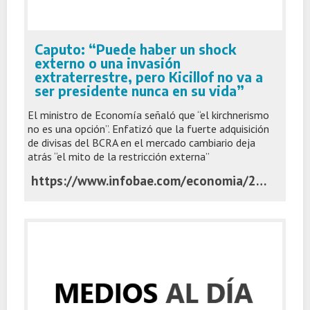
Caputo: “Puede haber un shock
externo o una invasión
extraterrestre, pero Kicillof no va a
ser presidente nunca en su vida”
El ministro de Economía señaló que “el kirchnerismo
no es una opción”. Enfatizó que la fuerte adquisición
de divisas del BCRA en el mercado cambiario deja
atrás “el mito de la restricción externa”
https://www.infobae.com/economia/2026/06/02/caputo-puede-haber-un-shock-externo-o-una-invasion-extraterrestre-pero-kicillof-no-va-a-ser-presidente-nunca-en-su-vida/