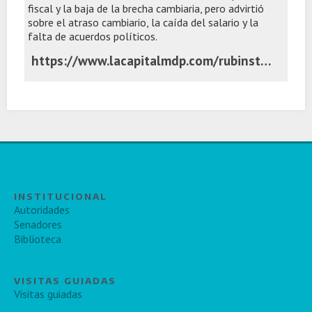
fiscal y la baja de la brecha cambiaria, pero advirtió
sobre el atraso cambiario, la caída del salario y la
falta de acuerdos políticos.
https://www.lacapitalmdp.com/rubinstein-el-gran-problema-de-milei-es-que-no-construye-consensos/
INSTITUCIONAL
Autoridades
Senadores
Biblioteca
VISITAS GUIADAS
Visitas guiadas