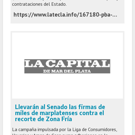
contrataciones del Estado.
https://www.latecla.info/167180-pba-adjudico-a-c-s-un-nuevo-contrato-por-usd-350-mil-para-ampliar-contratar-ii
Llevarán al Senado las firmas de
miles de marplatenses contra el
recorte de Zona Fría
La campaña impulsada por la Liga de Consumidores,