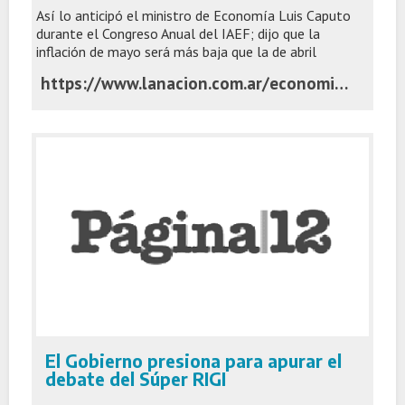
Así lo anticipó el ministro de Economía Luis Caputo
durante el Congreso Anual del IAEF; dijo que la
inflación de mayo será más baja que la de abril
https://www.lanacion.com.ar/economia/el-gobierno-anuncio-que-mandara-una-version-renovada-de-la-ley-de-inocencia-fiscal-nid02062026/
El Gobierno presiona para apurar el
debate del Súper RIGI