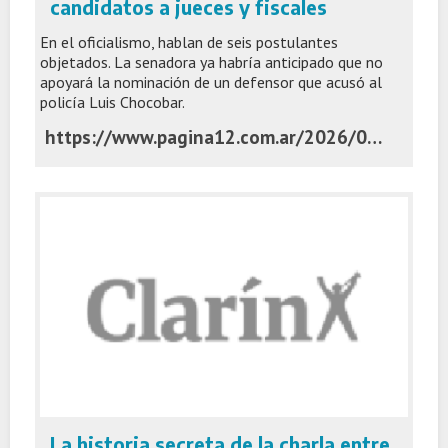
candidatos a jueces y fiscales
En el oficialismo, hablan de seis postulantes
objetados. La senadora ya habría anticipado que no
apoyará la nominación de un defensor que acusó al
policía Luis Chocobar.
https://www.pagina12.com.ar/2026/06/03/bullrich-tiene-su-propia-lista-negra-de-candidatos-a-jueces-y-fiscales/
La historia secreta de la charla entre