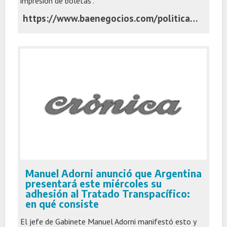
impresión de boletas".
https://www.baenegocios.com/politica/de-cara-a-la-reeleccion-martin-menem-apunta-a-impulsar-la-agenda-violeta-en-las-provincias/
Manuel Adorni anunció que Argentina
presentará este miércoles su
adhesión al Tratado Transpacífico:
en qué consiste
El jefe de Gabinete Manuel Adorni manifestó esto y