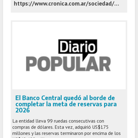
https://www.cronica.com.ar/sociedad/ni-una-menos-el-debate-por-la-figura-del-femicidio-la-ley-que-los-enmarca-y-sus-alcances/
El Banco Central quedó al borde de
completar la meta de reservas para
2026
La entidad lleva 99 ruedas consecutivas con
compras de dólares. Esta vez, adquirió US$175
millones y las reservas terminaron por encima de los