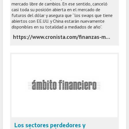
mercado libre de cambios. En ese sentido, canceló
casi toda su posición abierta en el mercado de
futuros del dólar y asegura que “los swaps que tiene
abiertos con EE.UU. y China estarán nuevamente
disponibles en su totalidad a mediados de año”.
https://www.cronista.com/finanzas-mercados/blindar-reservas-el-vicepresidente-de-bcra-confirmo-que-redujeron-la-posicion-en-futuros-y-aseguro-que-renovaran-los-swap/
Los sectores perdedores y