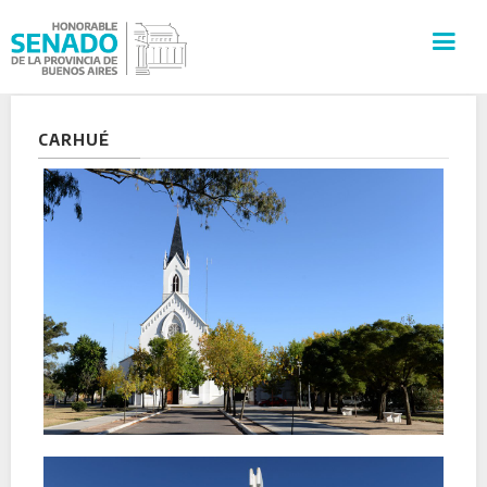
INSTITUCIÓN
CARHUÉ
SECRETARÍAS
PRENSA
CULTURA
VISITAS GUIADAS
CONTACTO