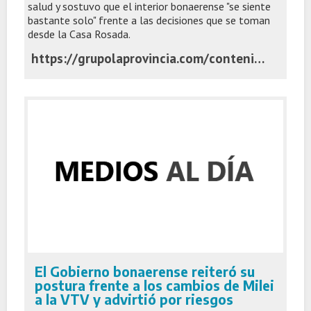
salud y sostuvo que el interior bonaerense "se siente
bastante solo" frente a las decisiones que se toman
desde la Casa Rosada.
https://grupolaprovincia.com/contenido/599470/garate-respondio-con-dureza-sobre-milei-hay-mucho-grito-y-poca-solucion-a-los-pr
El Gobierno bonaerense reiteró su
postura frente a los cambios de Milei
a la VTV y advirtió por riesgos