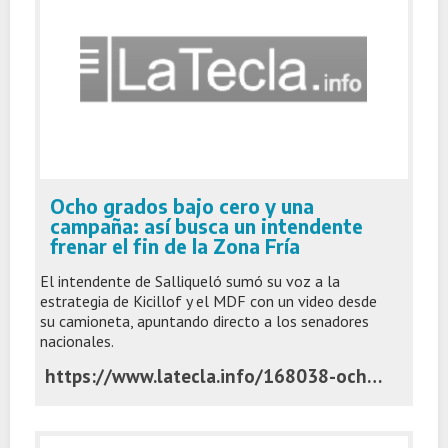
Ocho grados bajo cero y una
campaña: así busca un intendente
frenar el fin de la Zona Fría
El intendente de Salliqueló sumó su voz a la
estrategia de Kicillof y el MDF con un video desde
su camioneta, apuntando directo a los senadores
nacionales.
https://www.latecla.info/168038-ocho-grados-bajo-cero-y-una-campana-asi-busca-succurro-frenar-el-fin-de-la-zona-fria