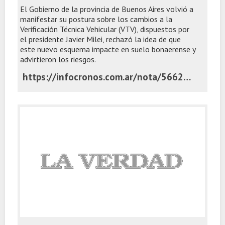
El Gobierno de la provincia de Buenos Aires volvió a
manifestar su postura sobre los cambios a la
Verificación Técnica Vehicular (VTV), dispuestos por
el presidente Javier Milei, rechazó la idea de que
este nuevo esquema impacte en suelo bonaerense y
advirtieron los riesgos.
https://infocronos.com.ar/nota/56626/el-gobierno-bonaerense-reitero-su-postura-frente-a-los-cambios-de-milei-a-la-vtv-y-advirtio-por-riesgos/