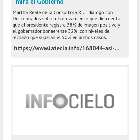
mira el Gobierno
Martha Reale de la Consultora RDT dialogó con
Desconfiados sobre el relevamiento que dio cuenta
que el presidente registra 38% de imagen positiva y
el gobernador bonaerense 32%, con niveles de
rechazo que superan el 50% en ambos casos.
https://www.latecla.info/168044-asi-quedo-la-imagen-de-milei-y-kicillof-en-la-ultima-encuesta-que-mira-el-gobierno