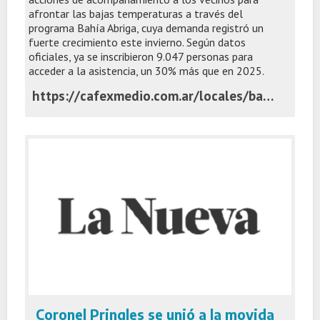
afrontar las bajas temperaturas a través del
programa Bahía Abriga, cuya demanda registró un
fuerte crecimiento este invierno. Según datos
oficiales, ya se inscribieron 9.047 personas para
acceder a la asistencia, un 30% más que en 2025.
https://cafexmedio.com.ar/locales/bahia-abriga-crecio-un-30-la-demanda-de-ayuda-por-el-frio-y-mas-de-la-mitad-de-los-inscriptos-afirma-haber-pasado-hambre/
Coronel Pringles se unió a la movida