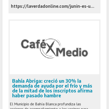
https://laverdadonline.com/junin-es-una-de-las-ciudades-de-la-provincia-en-las-que-mas-se-construye/
Bahía Abriga: creció un 30% la
demanda de ayuda por el frío y más
de la mitad de los inscriptos afirma
haber pasado hambre
El Municipio de Bahía Blanca profundiza las
acciones de acompañamiento a los vecinos para