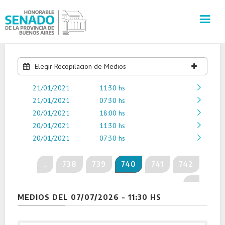
INSTITUCIÓN
Elegir Recopilacion de Medios
21/01/2021
SECRETARÍAS
11:30 hs
21/01/2021
07:30 hs
20/01/2021
18:00 hs
PRENSA
20/01/2021
11:30 hs
20/01/2021
07:30 hs
CULTURA
..
738
739
740
741
742
VISITAS GUIADAS
..
CONTACTO
MEDIOS DEL 07/07/2026 - 11:30 HS