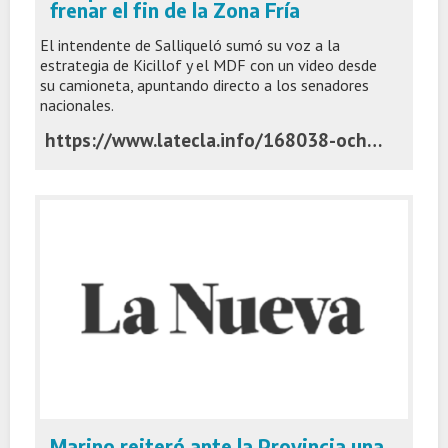
frenar el fin de la Zona Fría
El intendente de Salliqueló sumó su voz a la
estrategia de Kicillof y el MDF con un video desde
su camioneta, apuntando directo a los senadores
nacionales.
https://www.latecla.info/168038-ocho-grados-bajo-cero-y-una-campana-asi-busca-succurro-frenar-el-fin-de-la-zona-fria
Marino reiteró ante la Provincia una