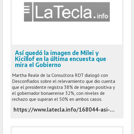
Así quedó la imagen de Milei y
Kicillof en la última encuesta que
mira el Gobierno
Martha Reale de la Consultora RDT dialogó con
Desconfiados sobre el relevamiento que dio cuenta
que el presidente registra 38% de imagen positiva y
el gobernador bonaerense 32%, con niveles de
rechazo que superan el 50% en ambos casos.
https://www.latecla.info/168044-asi-quedo-la-imagen-de-milei-y-kicillof-en-la-ultima-encuesta-que-mira-el-gobierno