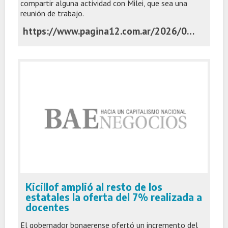
compartir alguna actividad con Milei, que sea una
reunión de trabajo.
https://www.pagina12.com.ar/2026/07/08/las-razones-bonaerenses-kicillof-no-viaja-a-la-reunion-de-milei-con-los-gobernadores-en-tucuman/
Kicillof amplió al resto de los
estatales la oferta del 7% realizada a
docentes
El gobernador bonaerense ofertó un incremento del