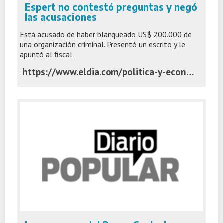
Espert no contestó preguntas y negó
las acusaciones
Está acusado de haber blanqueado US$ 200.000 de
una organización criminal. Presentó un escrito y le
apuntó al fiscal
https://www.eldia.com/politica-y-economia/en-la-justicia-espert-no-contesto-preguntas-y-nego-las-acusaciones-politica-y-economia_1783490501