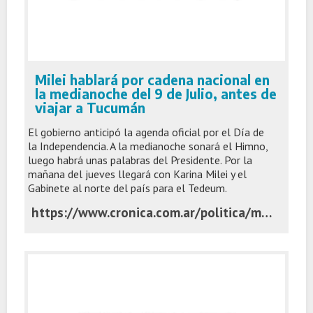
Milei hablará por cadena nacional en
la medianoche del 9 de Julio, antes de
viajar a Tucumán
El gobierno anticipó la agenda oficial por el Día de
la Independencia. A la medianoche sonará el Himno,
luego habrá unas palabras del Presidente. Por la
mañana del jueves llegará con Karina Milei y el
Gabinete al norte del país para el Tedeum.
https://www.cronica.com.ar/politica/milei-hablara-por-cadena-nacional-en-la-medianoche-del-9-de-julio-antes-de-viajar-a-tucuman/