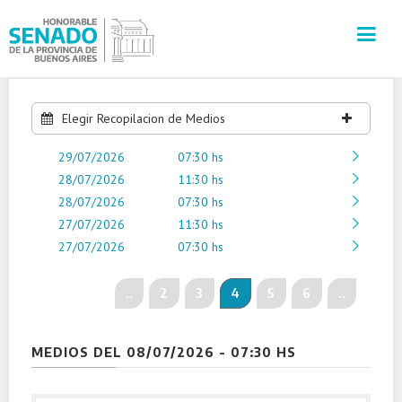
INSTITUCIÓN
Elegir Recopilacion de Medios
29/07/2026
SECRETARÍAS
07:30 hs
28/07/2026
11:30 hs
28/07/2026
07:30 hs
PRENSA
27/07/2026
11:30 hs
27/07/2026
07:30 hs
CULTURA
..
2
3
4
5
6
..
VISITAS GUIADAS
CONTACTO
MEDIOS DEL 08/07/2026 - 07:30 HS