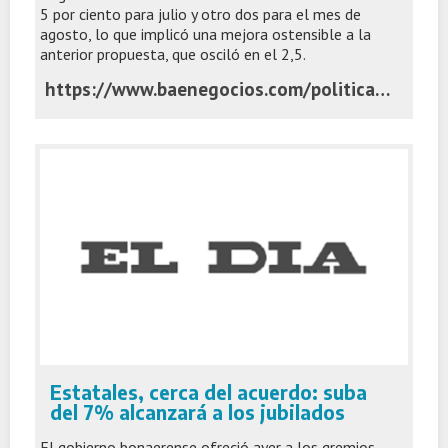
5 por ciento para julio y otro dos para el mes de
agosto, lo que implicó una mejora ostensible a la
anterior propuesta, que osciló en el 2,5.
https://www.baenegocios.com/politica/kicillof-amplio-al-resto-de-los-estatales-la-oferta-del-7-realizada-a-docentes/
Estatales, cerca del acuerdo: suba
del 7% alcanzará a los jubilados
El gobierno bonaerense ofreció ayer a los gremios