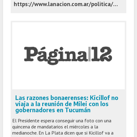
https://www.lanacion.com.ar/politica/axel-kicillof-busca-seducir-a-los-intendentes-criticos-con-reparto-de-fondos-nid07072026/
Las razones bonaerenses: Kicillof no
viaja a la reunión de Milei con los
gobernadores en Tucumán
El Presidente espera conseguir una foto con una
quincena de mandatarios el miércoles a la
medianoche. En La Plata dicen que si Kicillof va a