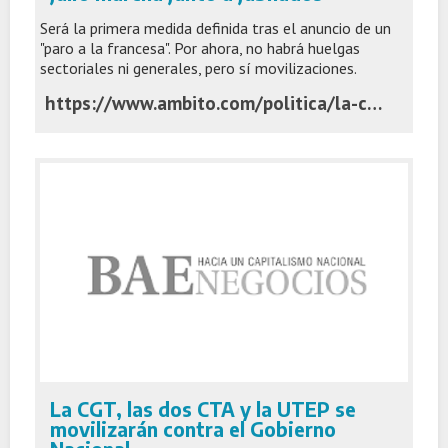
Será la primera medida definida tras el anuncio de un
"paro a la francesa". Por ahora, no habrá huelgas
sectoriales ni generales, pero sí movilizaciones.
https://www.ambito.com/politica/la-cgt-esperara-al-final-del-mundial-retomar-sus-protestas-el-22-julio-marcha-junto-jubilados-n6297342
La CGT, las dos CTA y la UTEP se
movilizarán contra el Gobierno