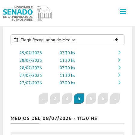
INSTITUCIÓN
Elegir Recopilacion de Medios
29/07/2026
SECRETARÍAS
07:30 hs
28/07/2026
11:30 hs
28/07/2026
07:30 hs
PRENSA
27/07/2026
11:30 hs
27/07/2026
07:30 hs
CULTURA
..
2
3
4
5
6
..
VISITAS GUIADAS
CONTACTO
MEDIOS DEL 08/07/2026 - 11:30 HS