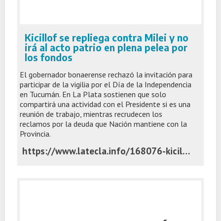
Kicillof se repliega contra Milei y no
irá al acto patrio en plena pelea por
los fondos
El gobernador bonaerense rechazó la invitación para
participar de la vigilia por el Día de la Independencia
en Tucumán. En La Plata sostienen que solo
compartirá una actividad con el Presidente si es una
reunión de trabajo, mientras recrudecen los
reclamos por la deuda que Nación mantiene con la
Provincia.
https://www.latecla.info/168076-kicillof-se-repliega-contra-milei-y-no-ira-al-acto-patrio-en-plena-pelea-por-los-fondos