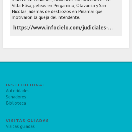
Villa Elisa, peleas en Pergamino, Olavarría y San
Nicolás, además de destrozos en Pinamar que
motivaron la queja del intendente.
https://www.infocielo.com/judiciales-y-policiales/la-otra-cara-del-festejo-violencia-un-muerto-destrozos-y-enfrentamientos-en-distintos-puntos-de-la-provincia
INSTITUCIONAL
Autoridades
Senadores
Biblioteca
VISITAS GUIADAS
Visitas guiadas