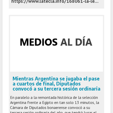
https://www.latecla.info/168061-la-legislatura-tierra-de-acuerdos-y-desencuentros-entre-las-tribus-pro-y-lla
Mientras Argentina se jugaba el pase
a cuartos de final, Diputados
convocó a su tercera sesión ordinaria
En paralelo a la remontada histórica de la selección
Argentina frente a Egipto en tan solo 13 minutos, la
Cámara de Diputados bonaerense convocó a su
tercera sesión ordinaria del año, que tendrá lugar el