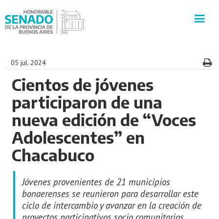
INSTITUCIÓN
05 jul. 2024
Cientos de jóvenes
SECRETARÍAS
participaron de una
PRENSA
nueva edición de “Voces
Adolescentes” en
CULTURA
Chacabuco
VISITAS GUIADAS
Jóvenes provenientes de 21 municipios
CONTACTO
bonaerenses se reunieron para desarrollar este
ciclo de intercambio y avanzar en la creación de
proyectos participativos socio comunitarios.