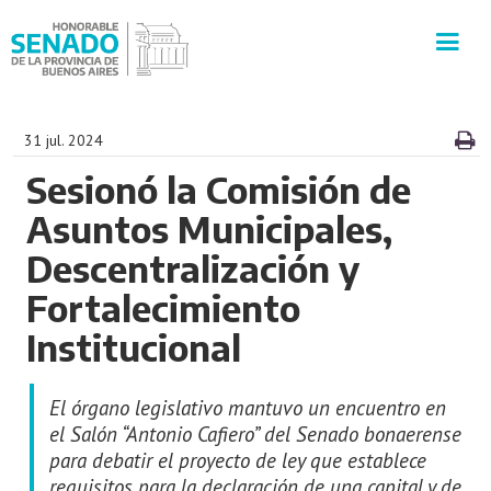
INSTITUCIÓN
31 jul. 2024
Sesionó la Comisión de
SECRETARÍAS
Asuntos Municipales,
PRENSA
Descentralización y
Fortalecimiento
CULTURA
Institucional
VISITAS GUIADAS
El órgano legislativo mantuvo un encuentro en
CONTACTO
el Salón “Antonio Cafiero” del Senado bonaerense
para debatir el proyecto de ley que establece
requisitos para la declaración de una capital y de