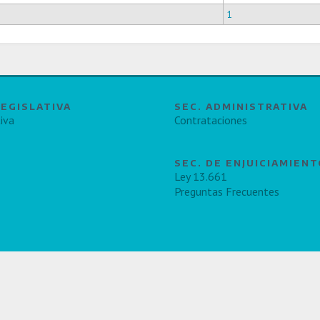
1
LEGISLATIVA
SEC. ADMINISTRATIVA
iva
Contrataciones
SEC. DE ENJUICIAMIEN
Ley 13.661
Preguntas Frecuentes
e 7 y 8 - Teléfono 0221-4291200 y