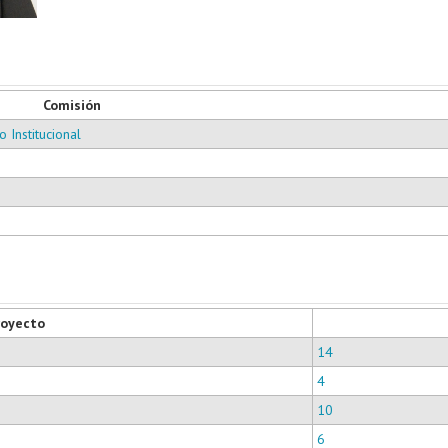
Comisión
 Institucional
royecto
14
4
10
6