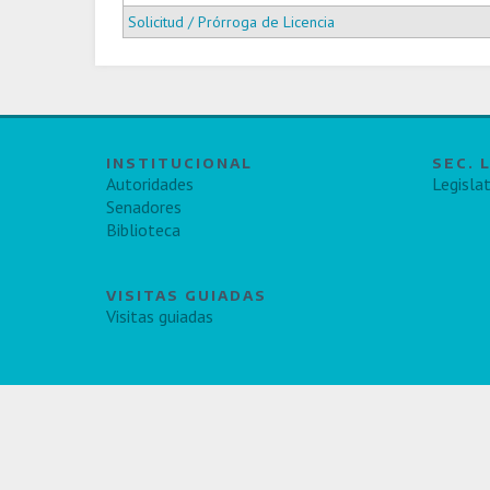
Solicitud / Prórroga de Licencia
INSTITUCIONAL
SEC. 
Autoridades
Legislat
Senadores
Biblioteca
VISITAS GUIADAS
Visitas guiadas
Honorable Senado de la Provincia de Buenos Aires Calle 51 entr
0221-4121400 - La Plata, Buenos Aires, Argentina