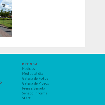
PRENSA
Noticias
Medios al día
Galeria de Fotos
TO
Galeria de Videos
Prensa Senado
Senado Informa
Staff