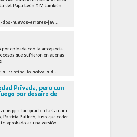
ita del Papa León XIV, también
https://www.ambito.com/economia/lo-que-se-dice-las-mesas-dos-nuevos-errores-javier-milei-generan-mas-vertigo-los-inversores-n6308034
o por goleada con la arrogancia
trocesos que sufrieron en apenas
e
https://www.lanacion.com.ar/politica/milei-pierde-con-milei-y-ni-cristina-lo-salva-nid06082026/
iedad Privada, pero con
Fuego por desaire de
rzenegger fue girado a la Cámara
, Patricia Bullrich, tuvo que ceder
exto aprobado es una versión