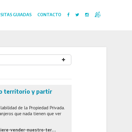
ISITAS GUIADAS
CONTACTO
 territorio y partir
abilidad de la Propiedad Privada.
ranjeros que nada tienen que ver
1
2
3
4
5
..
https://www.diariopopular.com.ar/axel-kicillof-el-gobierno-quiere-vender-nuestro-territorio-y-partir-nuestra-patria-pedacitos-n913428