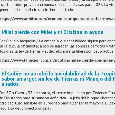
incertidumbre, prevén una buena oferta de divisas para 2027. La vis
genera dudas en el círculo íntimo libertario.
Milei pierde con Milei y ni Cristina lo ayuda
Por Claudio Jacquelin / La empatía y la sensibilidad siguen perdiend
en la cúpula oficialista; a eso se agregan las sonoras derrotas y re
dos días la ley de tierras y el decreto para la liberación del practicaj
El Gobierno aprobó la Inviolabilidad de la Prop
sabor amargo: sin ley de Tierras ni Manejo del 
aliados
Con 37 a favor y 33 en contra, el texto impulsado por Federico Stu
de Diputados para su sanción definitiva. La jefa del bloque libertario
otro capítulo sensible en el recinto para alcanzar la mayoría. El t
raquítica del proyecto original.