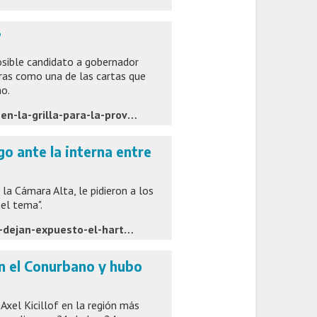
?
ible candidato a gobernador
ras como una de las cartas que
mo.
https://www.eldia.com/politica-y-economia/maximo-kirchner-en-la-grilla-para-la-provincia-politica-y-economia_1786082573
o ante la interna entre
 la Cámara Alta, le pidieron a los
el tema".
https://www.baenegocios.com/politica/senadores-peronistas-dejan-expuesto-el-hartazgo-ante-la-interna-entre-kicillof-y-maximo-kirchner/
en el Conurbano y hubo
Axel Kicillof en la región más