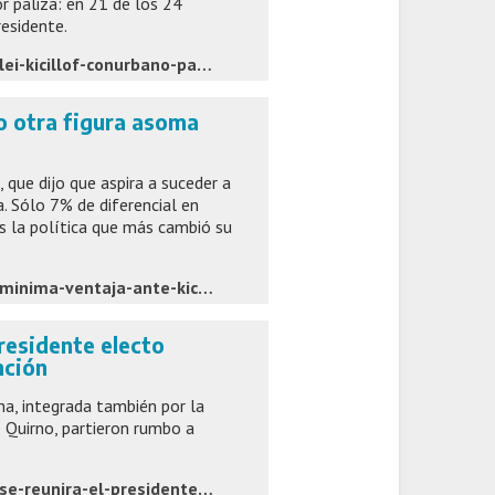
r paliza: en 21 de los 24
esidente.
https://www.clarin.com/politica/nueva-encuesta-enfrento-milei-kicillof-conurbano-paliza-21-3
ro otra figura asoma
, que dijo que aspira a suceder a
. Sólo 7% de diferencial en
s la política que más cambió su
https://www.cronista.com/economia-politica/milei-lleva-una-minima-ventaja-ante-kicillof-pero-otra-figura-asoma-cada-vez-con-mas-fuerza/?smryFrom=home
presidente electo
nción
na, integrada también por la
lo Quirno, partieron rumbo a
https://www.ambito.com/politica/javier-milei-viaja-colombia-se-reunira-el-presidente-electo-abelardo-la-espriella-y-participara-su-asuncion-n6308017