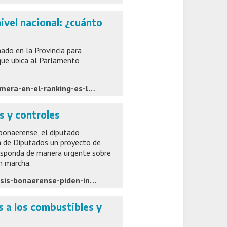
ivel nacional: ¿cuánto
nado en la Provincia para
que ubica al Parlamento
https://www.eldia.com/politica-y-economia/la-legislatura-primera-en-el-ranking-es-la-que-mas-gasta-a-nivel-nacional-politica-y-economia_1786082513
s y controles
 bonaerense, el diputado
a de Diputados un proyecto de
 responda de manera urgente sobre
en marcha.
https://www.eldia.com/politica-y-economia/brote-de-triquinosis-bonaerense-piden-informes-y-controles-politica-y-economia_1786050060
a los combustibles y