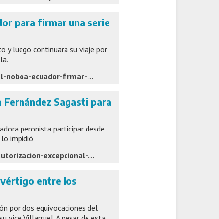
dor para firmar una serie
 y luego continuará su viaje por
la.
https://www.ambito.com/politica/javier-milei-se-reunio-daniel-noboa-ecuador-firmar-una-serie-acuerdos-bilaterales-n6307927
 a Fernández Sagasti para
adora peronista participar desde
 lo impidió
https://www.lanacion.com.ar/politica/villarruel-defendio-su-autorizacion-excepcional-a-fernandez-sagasti-para-votar-virtualmente-nid06082026/
vértigo entre los
ón por dos equivocaciones del
u vice Villarruel. A pesar de esta