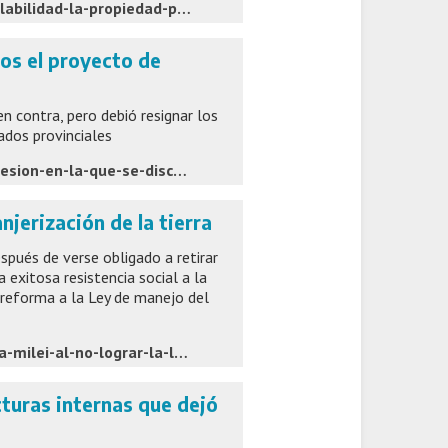
https://www.ambito.com/politica/el-gobierno-aprobo-la-inviolabilidad-la-propiedad-privada-resignar-la-ley-tierras-la-presion-aliados-n6307924
os el proyecto de
en contra, pero debió resignar los
ados provinciales
https://www.lanacion.com.ar/politica/el-senado-reanudo-la-sesion-en-la-que-se-discutira-el-proyecto-de-propiedad-privada-pero-sin-el-nid06082026/
njerización de la tierra
spués de verse obligado a retirar
a exitosa resistencia social a la
a reforma a la Ley de manejo del
https://www.pagina12.com.ar/2026/08/07/bullrich-defraudo-a-milei-al-no-lograr-la-ley-que-vende-la-argentina/
acturas internas que dejó