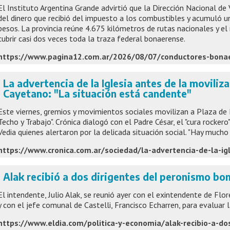
El Instituto Argentina Grande advirtió que la Dirección Nacional de 
del dinero que recibió del impuesto a los combustibles y acumuló u
pesos. La provincia reúne 4.675 kilómetros de rutas nacionales y e
cubrir casi dos veces toda la traza federal bonaerense.
La advertencia de la Iglesia antes de la moviliza
Cayetano: "La situación está candente"
Este viernes, gremios y movimientos sociales movilizan a Plaza de 
Techo y Trabajo". Crónica dialogó con el Padre César, el "cura rockero
Vedia quienes alertaron por la delicada situación social. "Hay mucho
Alak recibió a dos dirigentes del peronismo bo
El intendente, Julio Alak, se reunió ayer con el exintendente de Flo
y con el jefe comunal de Castelli, Francisco Echarren, para evaluar la