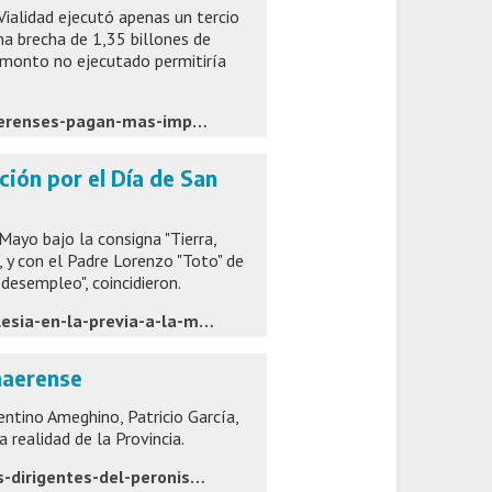
Vialidad ejecutó apenas un tercio
na brecha de 1,35 billones de
l monto no ejecutado permitiría
https://www.pagina12.com.ar/2026/08/07/conductores-bonaerenses-pagan-mas-impuestos-a-los-combustibles-y-las-rutas-solo-empeoran/
ción por el Día de San
Mayo bajo la consigna "Tierra,
", y con el Padre Lorenzo "Toto" de
 desempleo", coincidieron.
https://www.cronica.com.ar/sociedad/la-advertencia-de-la-iglesia-en-la-previa-a-la-movilizacion-por-el-dia-de-san-cayetano-la-situacion-esta-candente-511/
naerense
rentino Ameghino, Patricio García,
 realidad de la Provincia.
https://www.eldia.com/politica-y-economia/alak-recibio-a-dos-dirigentes-del-peronismo-bonaerense-politica-y-economia_1786082998