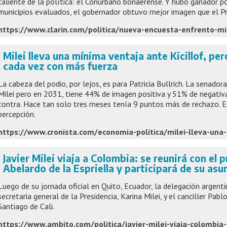
caliente de la política: el Conurbano bonaerense. Y hubo ganador po
municipios evaluados, el gobernador obtuvo mejor imagen que el Pr
Milei lleva una mínima ventaja ante Kicillof, pe
cada vez con más fuerza
La cabeza del podio, por lejos, es para Patricia Bullrich. La senadora
Milei pero en 2031, tiene 44% de imagen positiva y 51% de negativa
contra. Hace tan solo tres meses tenía 9 puntos más de rechazo. E
percepción.
Javier Milei viaja a Colombia: se reunirá con el 
Abelardo de la Espriella y participará de su asu
Luego de su jornada oficial en Quito, Ecuador, la delegación argenti
secretaria general de la Presidencia, Karina Milei, y el canciller Pab
Santiago de Cali.