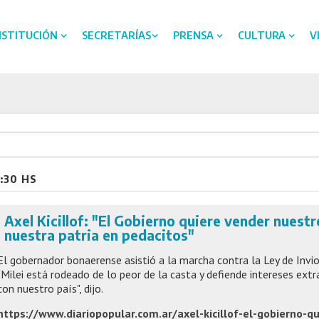
NSTITUCIÓN
SECRETARÍAS
PRENSA
CULTURA
V
07:30 hs
:30 HS
11:30 hs
07:30 hs
Axel Kicillof: "El Gobierno quiere vender nuestro
11:30 hs
nuestra patria en pedacitos"
07:30 hs
El gobernador bonaerense asistió a la marcha contra la Ley de Inviol
"Milei está rodeado de lo peor de la casta y defiende intereses ext
con nuestro país", dijo.