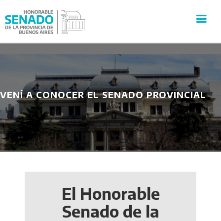
INSTITUCIÓN
SECRETARÍAS
VENÍ A CONOCER EL SENADO PROVINCIAL
PRENSA
CULTURA
VISITAS GUIADAS
El Honorable
CONTACTO
Senado de la