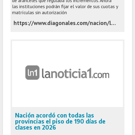
de aranceles que regulaba los incrementos. Ahora
las instituciones podrán fijar el valor de sus cuotas y
matrículas sin autorización
https://www.diagonales.com/nacion/los-colegios-privados-podran-aumentar-sus-cuotas-sin-ningun-limite-gracias-a-una-decision-del-gobierno_a69134e63bdd63da0bc6d7351
Nación acordó con todas las
provincias el piso de 190 días de
clases en 2026