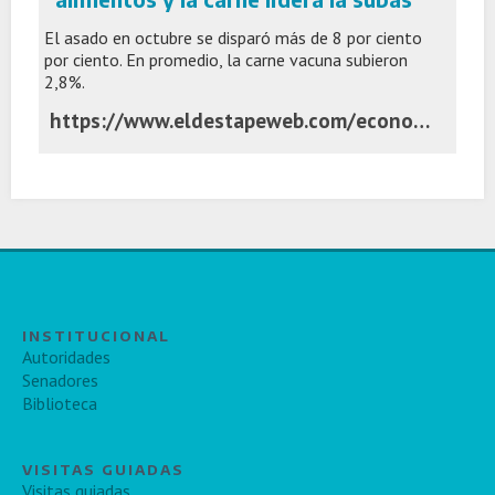
El asado en octubre se disparó más de 8 por ciento
por ciento. En promedio, la carne vacuna subieron
2,8%.
https://www.eldestapeweb.com/economia/inflacion/vuelve-la-presion-de-precios-en-alimentos-y-la-carne-lidera-la-subas-2025111113550
INSTITUCIONAL
Autoridades
Senadores
Biblioteca
VISITAS GUIADAS
Visitas guiadas