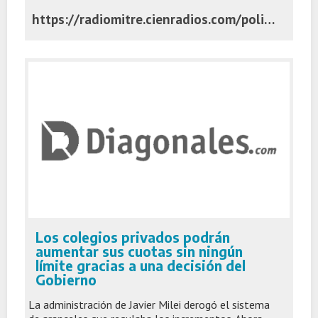
https://radiomitre.cienradios.com/policiales/pidieron-la-detencion-de-julio-de-vido-tras-confirmarse-su-condena-por-la-tragedia-de-once/
Los colegios privados podrán
aumentar sus cuotas sin ningún
límite gracias a una decisión del
Gobierno
La administración de Javier Milei derogó el sistema