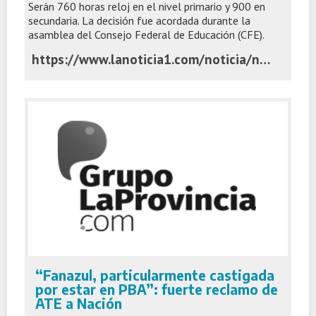
Serán 760 horas reloj en el nivel primario y 900 en
secundaria. La decisión fue acordada durante la
asamblea del Consejo Federal de Educación (CFE).
https://www.lanoticia1.com/noticia/nacion-acordo-con-todas-las-provincias-el-piso-de-190-dias-de-clases-en-2026
“Fanazul, particularmente castigada
por estar en PBA”: fuerte reclamo de
ATE a Nación