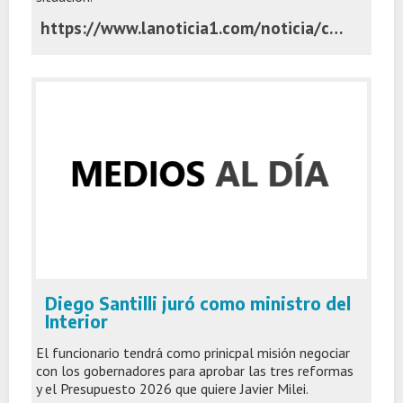
https://www.lanoticia1.com/noticia/confirman-cierre-del-brote-de-sarampion-tras-20-semanas-sin-nuevos-casos-kreplak-destaco-el-sistema-de-salud-bonaerense
Diego Santilli juró como ministro del
Interior
El funcionario tendrá como prinicpal misión negociar
con los gobernadores para aprobar las tres reformas
y el Presupuesto 2026 que quiere Javier Milei.