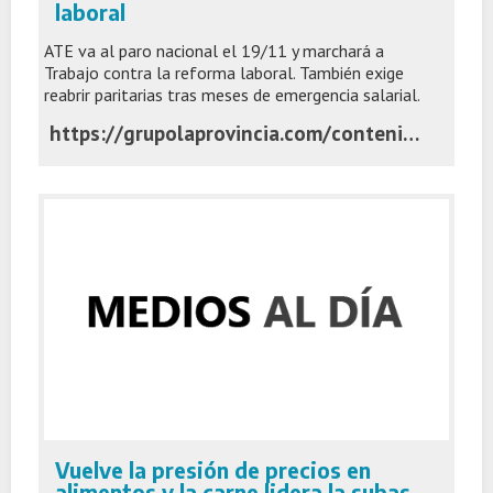
laboral
ATE va al paro nacional el 19/11 y marchará a
Trabajo contra la reforma laboral. También exige
reabrir paritarias tras meses de emergencia salarial.
https://grupolaprovincia.com/contenido/591969/ate-convoco-a-un-paro-nacional-el-19-de-noviembre-contra-la-reforma-laboral
Vuelve la presión de precios en
alimentos y la carne lidera la subas