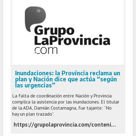
Inundaciones: la Provincia reclama un
plan y Nación dice que actúa “según
las urgencias”
La falta de coordinación entre Nación y Provincia
complica la asistencia por las inundaciones. El titular
de la ADA, Damián Costamagna, fue tajante: “No
hay un plan trazado”.
https://grupolaprovincia.com/contenido/591931/inundaciones-la-provincia-reclama-un-plan-y-nacion-dice-que-actua-segun-las-urge