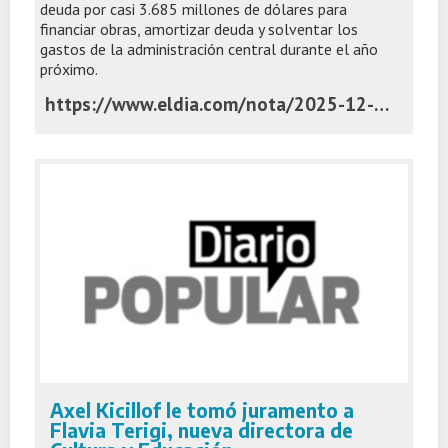
deuda por casi 3.685 millones de dólares para
financiar obras, amortizar deuda y solventar los
gastos de la administración central durante el año
próximo.
https://www.eldia.com/nota/2025-12-3-2-23-45-el-oficialismo-intentara-aprobar-en-la-legislatura-el-endeudamiento-politica-y-economia
Axel Kicillof le tomó juramento a
Flavia Terigi, nueva directora de