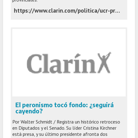
https://www.clarin.com/politica/ucr-pro-negocian-volver-juntarse-sacarian-tercer-lugar-diputados-gobernadores_0_MWahYSB2Aw.html
El peronismo tocó fondo: ¿seguirá
cayendo?
Por Walter Schmidt / Registra un histórico retroceso
en Diputados y el Senado. Su líder Cristina Kirchner
está presa, y su último presidente afronta dos