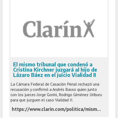
El mismo tribunal que condenó a
Cristina Kirchner juzgará al hijo de
Lázaro Báez en el juicio Vialidad II
La Cámara Federal de Casación Penal rechazó una
recusación y confirmó a Andrés Basso quien junto
con los jueces Jorge Gorini, Rodrigo Giménez Uriburu
para que juzguen el caso Vialidad II.
https://www.clarin.com/politica/mismo-tribunal-condeno-cristina-kirchner-juzgara-hijo-lazaro-baez-juicio-vialidad-ii_0_NClfsmgPXn.html