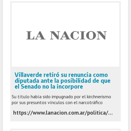
Villaverde retiró su renuncia como
diputada ante la posibilidad de que
el Senado no la incorpore
Su título había sido impugnado por el kirchnerismo
por sus presuntos vínculos con el narcotráfico
https://www.lanacion.com.ar/politica/villaverde-retiro-su-renuncia-como-diputada-ante-la-posibilidad-de-que-el-senado-no-la-incorpore-nid02122025/