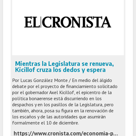
Mientras la Legislatura se renueva,
Kicillof cruza los dedos y espera
Por Lucas González Monte / En medio del álgido
debate por el proyecto de financiamiento solicitado
por el gobernador Axel Kicillof, el epicentro de la
política bonaerense está discurriendo en los
despachos y en los pasillos de la Legislatura, pero
también, ahora, posa su figura en la renovación de
los escaños y de las autoridades que asumirán
formalmente el 10 de diciembre.
https://www.cronista.com/economia-politica/mientras-la-legislatura-se-renueva-kicillof-cruza-los-dedos-y-espera/?_gl=1*137nk94*_up*MQ..*_gs*MQ..&gclid=EAIaIQobChMIrKj1oJKhkQMV-ZfuAR09vA0XEAAYASAAEgI20_D_BwE&gbraid=0AAAAAo4qdjyBuJ1jwmYZz8gU3WJm1DtQU