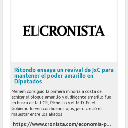
Ritondo ensaya un revival de JxC para
mantener el poder amarillo en
Diputados
Menem consiguió la primera minoría a costa de
achicar el bloque amarillo y el dirigente amarillo fue
en busca de la UCR, Pichetto y el MID. En el
Gobierno lo ven con buenos ojos, pero creció el
malestar entre los aliados
https://www.cronista.com/economia-politica/lla-le-desguazo-el-bloque-a-ritondo-y-el-pro-ensaya-un-revival-de-jxc-como-alternativa/?_gl=1*crpb6p*_up*MQ..*_gs*MQ..&gclid=EAIaIQobChMIrKj1oJKhkQMV-ZfuAR09vA0XEAAYASAAEgI20_D_BwE&gbraid=0AAAAAo4qdjyBuJ1jwmYZz8gU3WJm1DtQU