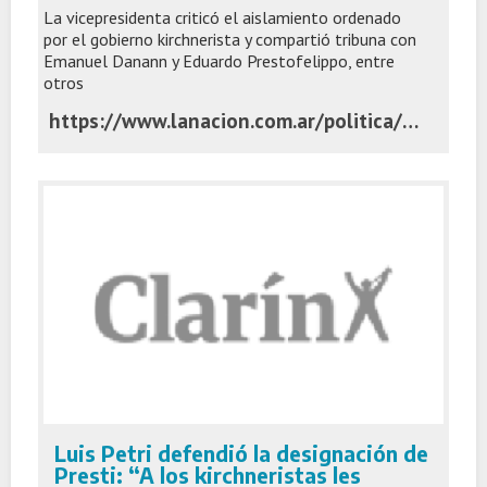
La vicepresidenta criticó el aislamiento ordenado
por el gobierno kirchnerista y compartió tribuna con
Emanuel Danann y Eduardo Prestofelippo, entre
otros
https://www.lanacion.com.ar/politica/victoria-villarruel-reunio-en-el-senado-a-enemigos-de-los-hermanos-milei-en-un-acto-anticuarentena-nid02122025/
Luis Petri defendió la designación de
Presti: “A los kirchneristas les